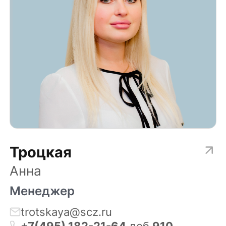
Троцкая
Анна
Менеджер
trotskaya@scz.ru
+7(495) 182-21-64
доб.
910