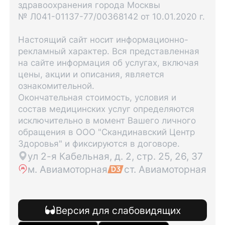
здравоохранения города Москвы
№ Л041-01137-77/00368142 от 10.01.2020 г.
Настоящий сайт носит информационно-
рекламный характер. Вся представленная
на сайте информация об услугах, включая
цены, акции и описания, является
ознакомительной.
Окончательная стоимость, условия и
состав медицинских услуг определяются
исключительно в момент Вашего личного
обращения в ООО "Скандинавский Центр
Здоровья" и фиксируются в договоре.
ул 2-я Кабельная, д. 2, стр. 25, 26, 37
м. Авиамоторная
ст. Авиамоторная
Версия для слабовидящих