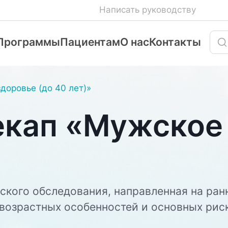
Написать руководству
Программы
Пациентам
О нас
Контакты
доровье (до 40 лет)»
кап «Мужское 
кого обследования, направленная на ран
возрастных особенностей и основных рис