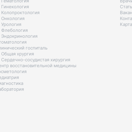
 Гематология
Врач
 Гинекология
Стат
 Колопроктология
Вака
 Онкология
Конт
 Урология
Карта
 Флебология
 Эндокринология
томатология
линический госпиталь
 Общая хрургия
 Сердечно-сосудистая хирургия
ентр восстановительной медицины
осметология
едиатрия
иагностика
аборатория