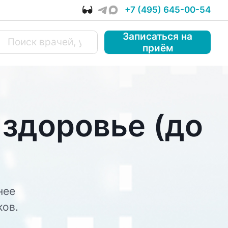
+7 (495) 645-00-54
Записаться
на
приём
здоровье (до
нее
ков.