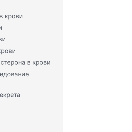
в крови
и
ви
крови
стерона в крови
ледование
екрета