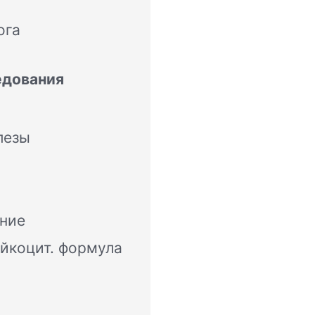
ога
едования
лезы
ание
йкоцит. формула