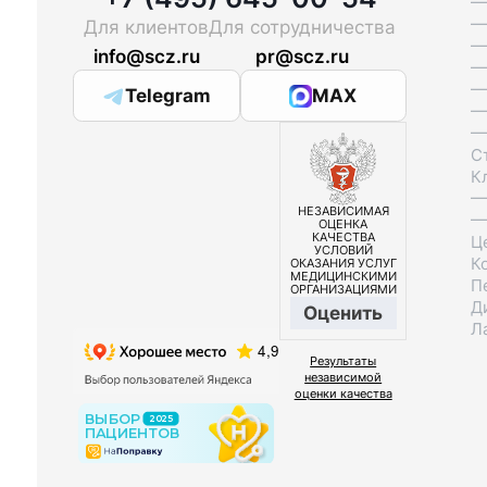
—
—
Для клиентов
Для сотрудничества
—
info@scz.ru
pr@scz.ru
—
—
Telegram
MAX
—
—
С
К
—
НЕЗАВИСИМАЯ
—
ОЦЕНКА
КАЧЕСТВА
Ц
УСЛОВИЙ
К
ОКАЗАНИЯ УСЛУГ
МЕДИЦИНСКИМИ
П
ОРГАНИЗАЦИЯМИ
Д
Оценить
Л
Результаты
независимой
оценки качества