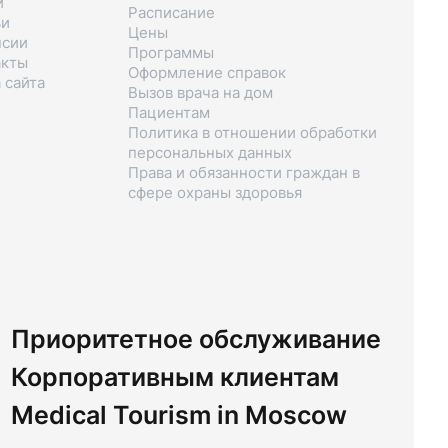
и
Расписание
ьи
Цены
нсии
Программы
акты
Оформление справок
 сайта
Вызов врача на дом
Пациентам
Политика в отношении обработки
персональных данных
Права и обязанности граждан в
сфере охраны здоровья
Приоритетное обслуживание
Корпоративным клиентам
Medical Tourism in Moscow