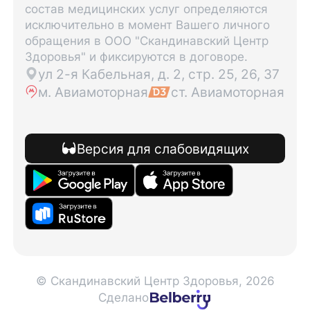
состав медицинских услуг определяются
исключительно в момент Вашего личного
обращения в ООО "Скандинавский Центр
Здоровья" и фиксируются в договоре.
ул 2-я Кабельная, д. 2, стр. 25, 26, 37
м. Авиамоторная
ст. Авиамоторная
Версия для слабовидящих
© Скандинавский Центр Здоровья, 2026
Сделано