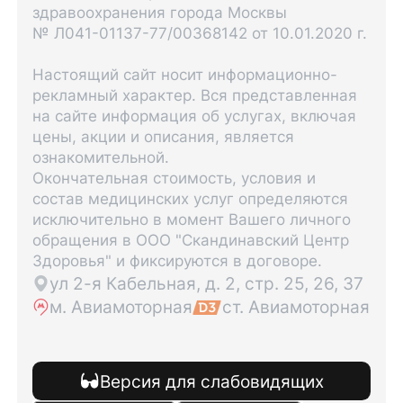
здравоохранения города Москвы
№ Л041-01137-77/00368142 от 10.01.2020 г.
Настоящий сайт носит информационно-
рекламный характер. Вся представленная
на сайте информация об услугах, включая
цены, акции и описания, является
ознакомительной.
Окончательная стоимость, условия и
состав медицинских услуг определяются
исключительно в момент Вашего личного
обращения в ООО "Скандинавский Центр
Здоровья" и фиксируются в договоре.
ул 2-я Кабельная, д. 2, стр. 25, 26, 37
м. Авиамоторная
ст. Авиамоторная
Версия для слабовидящих