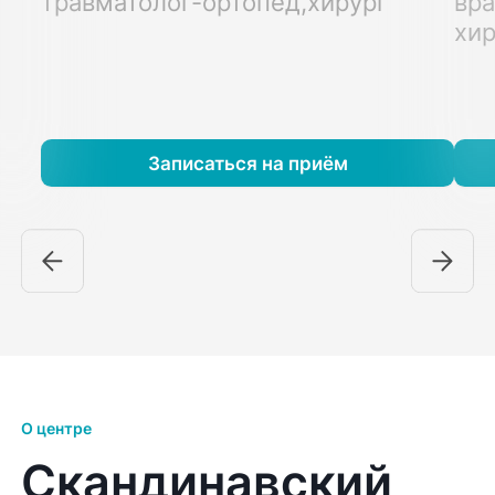
травматолог-ортопед,хирург
вра
хир
Записаться на приём
О центре
Скандинавский