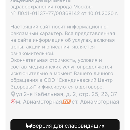
Лицензия Департамента
здравоохранения города Москвы
№ Л041-01137-77/00368142 от 10.01.2020 г.
Настоящий сайт носит информационно-
рекламный характер. Вся представленная
на сайте информация об услугах, включая
цены, акции и описания, является
ознакомительной.
Окончательная стоимость, условия и
состав медицинских услуг определяются
исключительно в момент Вашего личного
обращения в ООО "Скандинавский Центр
Здоровья" и фиксируются в договоре.
ул 2-я Кабельная, д. 2, стр. 25, 26, 37
м. Авиамоторная
ст. Авиамоторная
Версия для слабовидящих