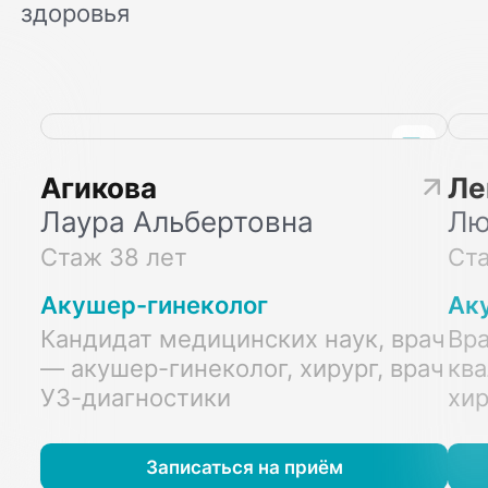
здоровья
Агикова
Ле
Лаура Альбертовна
Лю
Стаж 38 лет
Ста
Акушер-гинеколог
Ак
Кандидат медицинских наук, врач
Вр
— акушер-гинеколог, хирург, врач
ква
УЗ-диагностики
хир
Записаться на приём