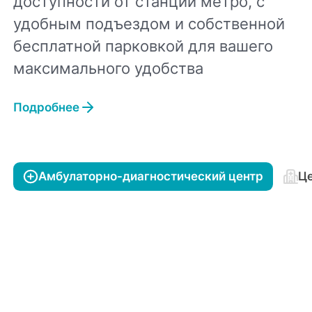
доступности от станции метро, с
удобным подъездом и собственной
бесплатной парковкой для вашего
максимального удобства
Подробнее
Амбулаторно-диагностический центр
Це