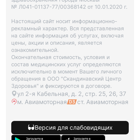
№ Л041-01137-77/00368142 от 10.01.2020 г.
Настоящий сайт носит информационно-
рекламный характер. Вся представленная
на сайте информация об услугах, включая
цены, акции и описания, является
ознакомительной.
Окончательная стоимость, условия и
состав медицинских услуг определяются
исключительно в момент Вашего личного
обращения в ООО "Скандинавский Центр
Здоровья" и фиксируются в договоре.
ул 2-я Кабельная, д. 2, стр. 25, 26, 37
м. Авиамоторная
ст. Авиамоторная
Версия для слабовидящих