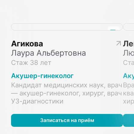
Агикова
Ле
Лаура Альбертовна
Лю
Стаж 38 лет
Ста
Акушер-гинеколог
Ак
Кандидат медицинских наук, врач
Вр
— акушер-гинеколог, хирург, врач
ква
УЗ-диагностики
хир
Записаться на приём