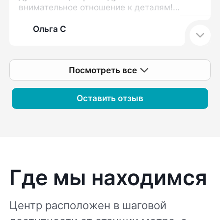
внимательное отношение к деталям!
Прием прошел в комфортной обстановке,
мне объяснили нюансы, на которые я
Ольга С
ранее не обращала внимания, и
возможные сопутствующие моменты,
влияющие на мою проблему. Определен
Посмотреть все
план дальнейших действий. Спасибо
большое!
Оставить отзыв
Где мы находимся
Центр расположен в шаговой