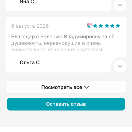
Яна С
6 августа 2026
Благодарю Валерию Владимировну за её
душевность, неравнодушие и очень
внимательное отношение к деталям!
Прием прошел в комфортной обстановке,
мне объяснили нюансы, на которые я
Ольга С
ранее не обращала внимания, и
возможные сопутствующие моменты,
влияющие на мою проблему. Определен
Посмотреть все
план дальнейших действий. Спасибо
большое!
Оставить отзыв