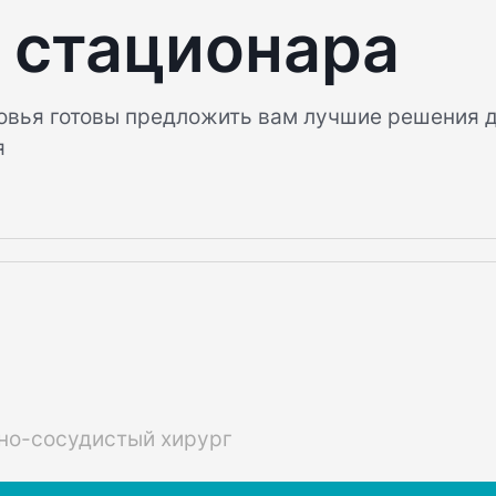
 стационара
овья готовы предложить вам лучшие решения 
я
но-сосудистый хирург