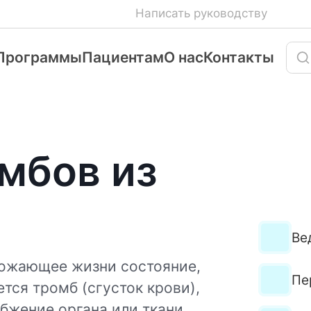
Написать руководству
Программы
Пациентам
О нас
Контакты
мбов из
Ве
грожающее жизни состояние,
Пе
тся тромб (сгусток крови),
бжение органа или ткани