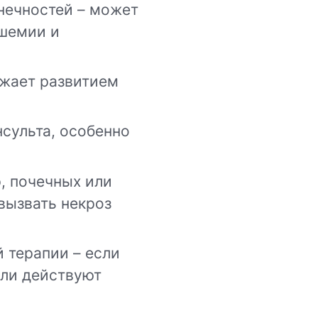
нечностей – может
ишемии и
ожает развитием
нсульта, особенно
, почечных или
вызвать некроз
 терапии – если
ли действуют