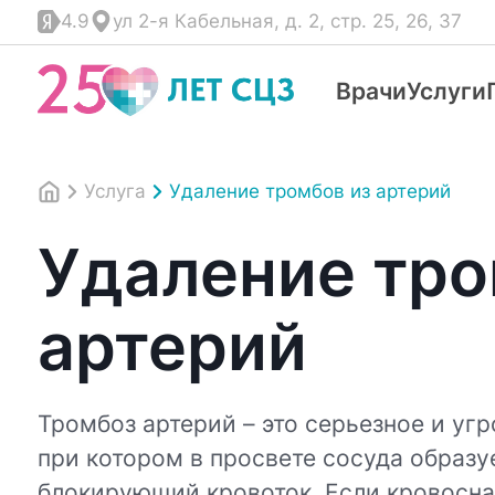
4.9
ул 2-я Кабельная, д. 2, стр. 25, 26, 37
Врачи
Услуги
Услуга
Удаление тромбов из артерий
Удаление тро
артерий
Тромбоз артерий – это серьезное и у
при котором в просвете сосуда образуе
блокирующий кровоток. Если кровосна