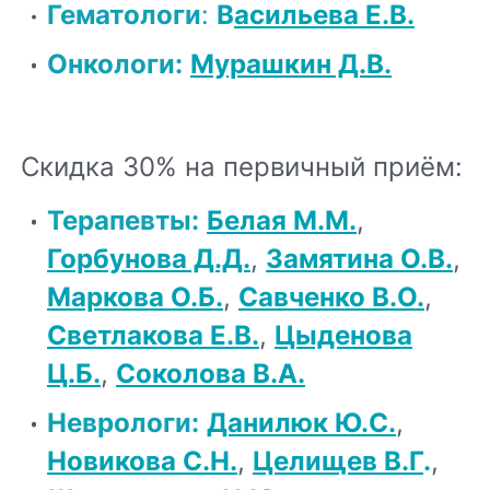
Гематологи
:
В
асильева Е.В.
Онкологи
:
Мурашкин Д.В.
Скидка 30% на первичный приём:
Терапевты
:
Белая М.М.
,
Горбунова Д.Д.
,
Замятина О.В.
,
Маркова О.Б.
,
Савченко В.О.
,
Светлакова Е.В.
,
Цыденова
Ц.Б.
,
Соколова В.А.
Неврологи
:
Данилюк Ю.С.
,
Новикова С.Н.
,
Целищев В.Г
.
,