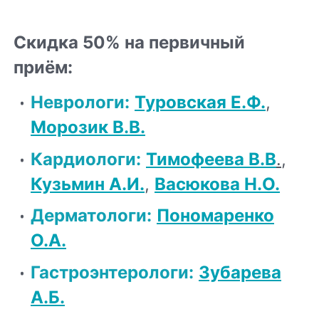
Скидка 50% на первичный
приём:
Неврологи
:
Туровская Е.Ф.
,
Морозик В.В.
Кардиологи
:
Тимофеева В.В
.
,
Кузьмин А.И.
,
Васюкова Н.О.
Дерматологи
:
Пономаренко
О.А.
Гастроэнтерологи
:
Зубарева
А.Б.