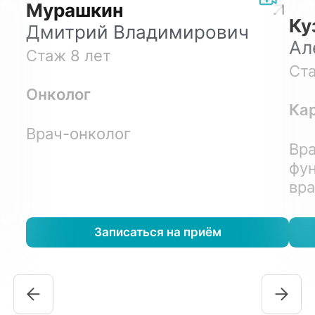
Мурашкин
Ку
Дмитрий Владимирович
Ал
Стаж 8 лет
Ста
Онколог
Ка
Врач-онколог
Вра
фун
вр
Записаться на приём